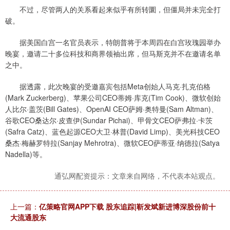
不过，尽管两人的关系看起来似乎有所转圜，但僵局并未完全打
破。
据美国白宫一名官员表示，特朗普将于本周四在白宫玫瑰园举办
晚宴，邀请二十多位科技和商界领袖出席，但马斯克并不在邀请名单
之中。
据透露，此次晚宴的受邀嘉宾包括Meta创始人马克·扎克伯格
(Mark Zuckerberg)、苹果公司CEO蒂姆·库克(Tim Cook)、微软创始
人比尔·盖茨(Bill Gates)、OpenAI CEO萨姆·奥特曼(Sam Altman)、
谷歌CEO桑达尔·皮查伊(Sundar Pichai)、甲骨文CEO萨弗拉·卡茨
(Safra Catz)、蓝色起源CEO大卫·林普(David Limp)、美光科技CEO
桑杰·梅赫罗特拉(Sanjay Mehrotra)、微软CEO萨蒂亚·纳德拉(Satya
Nadella)等。
通弘网配资提示：文章来自网络，不代表本站观点。
上一篇：
亿策略官网APP下载 股东追踪|靳发斌新进博深股份前十
大流通股东