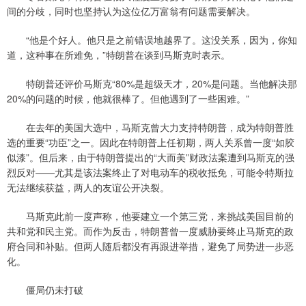
间的分歧，同时也坚持认为这位亿万富翁有问题需要解决。
“他是个好人。他只是之前错误地越界了。这没关系，因为，你知
道，这种事在所难免，”特朗普在谈到马斯克时表示。
特朗普还评价马斯克“80%是超级天才，20%是问题。当他解决那
20%的问题的时候，他就很棒了。但他遇到了一些困难。”
在去年的美国大选中，马斯克曾大力支持特朗普，成为特朗普胜
选的重要“功臣”之一。因此在特朗普上任初期，两人关系曾一度“如胶
似漆”。但后来，由于特朗普提出的“大而美”财政法案遭到马斯克的强
烈反对——尤其是该法案终止了对电动车的税收抵免，可能令特斯拉
无法继续获益，两人的友谊公开决裂。
马斯克此前一度声称，他要建立一个第三党，来挑战美国目前的
共和党和民主党。而作为反击，特朗普曾一度威胁要终止马斯克的政
府合同和补贴。但两人随后都没有再跟进举措，避免了局势进一步恶
化。
僵局仍未打破