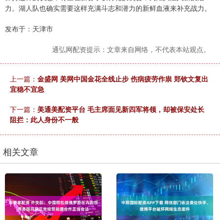
力。湖人队也确实需要这样充满斗志和潜力的新鲜血液来补充战力。
发布于：天津市
通弘网配资提示：文章来自网络，不代表本站观点。
上一篇：
金盛网 美网中国金花全线止步 伤病疲劳作祟 郑钦文复出
宜稳不宜急
下一篇：
美通美配资平台 毛主席面见新四军将领，却被保安处长
阻拦：此人身份不一般
相关文章