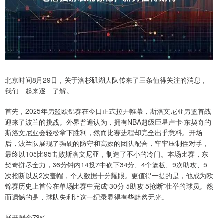
北京时间8月29日，关于洛杉矶湖人队传来了三条值得关注的消息，
我们一起来逐一了解。
首先，2025年男篮欧锦赛在今日正式拉开帷幕，斯洛文尼亚男篮首战
迎来了波兰的挑战。外界普遍认为，拥有NBA超级巨星卢卡·东契奇的
斯洛文尼亚会轻松拿下胜利，然而比赛进程却完全出乎意料。开场
后，波兰队展现了强硬的防守和高效的团队配合，牢牢压制住对手，
最终以105比95击败斯洛文尼亚，制造了不小的冷门。本场比赛，东
契奇拼尽全力，36分钟内14投7中砍下34分、4个篮板、9次助攻、5
次抢断以及2次盖帽，个人数据十分耀眼。更值得一提的是，他成为欧
锦赛历史上首位在单场比赛中完成“30分 5助攻 5抢断”壮举的球员。然
而遗憾的是，球队失利让这一纪录显得有些黯然无光。
展开剩余73%