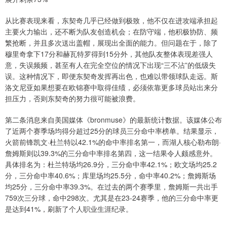
从比赛表现来看，东契奇几乎已经做到极致，他不仅在进攻端承担起
主要火力输出，还不断为队友创造机会；在防守端，他积极协防、频
繁抢断，并且多次送出盖帽，展现出全面的能力。但问题在于，除了
穆里奇拿下17分和赫瓦特罗得到15分外，其他队友整体表现差强人
意，失误频频，甚至有人在完全空位的情况下出现“三不沾”的低级失
误。这种情况下，即便东契奇发挥再出色，也难以带领球队走远。斯
洛文尼亚如果想要在欧锦赛中取得佳绩，必须依靠更多球员站出来分
担压力，否则东契奇的努力很可能被浪费。
第二条消息来自美国媒体《bronmuse》的最新统计数据。该媒体公布
了近两个赛季场均得分超过25分的球员三分命中率榜单。结果显示，
火箭前锋凯文·杜兰特以42.1%的命中率排名第一，而湖人核心勒布朗·
詹姆斯则以39.3%的三分命中率排名第四，这一结果令人颇感意外。
具体排名为：杜兰特场均26.9分，三分命中率42.1%；欧文场均25.2
分，三分命中率40.6%；库里场均25.5分，命中率40.2%；詹姆斯场
均25分，三分命中率39.3%。在过去的两个赛季里，詹姆斯一共出手
759次三分球，命中298次。尤其是在23-24赛季，他的三分命中率更
是达到41%，刷新了个人职业生涯纪录。