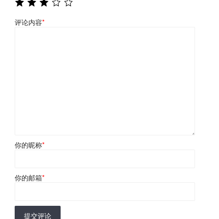
评论内容
*
你的昵称
*
你的邮箱
*
提交评论