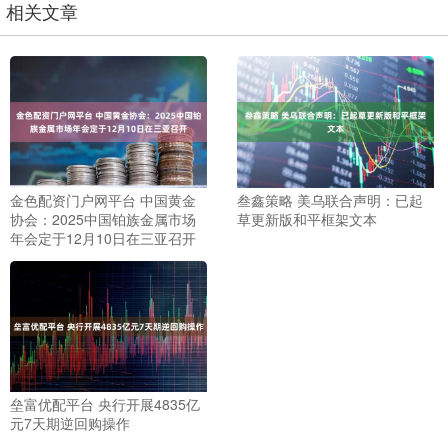
相关文章
金色配资门户网平台 中国黄金
叁鑫策略 美乌联合声明：已起
协会：2025中国铂族金属市场
草更新版和平框架文本
年会定于12月10日在三亚召开
垒富优配平台 央行开展4835亿
元7天期逆回购操作