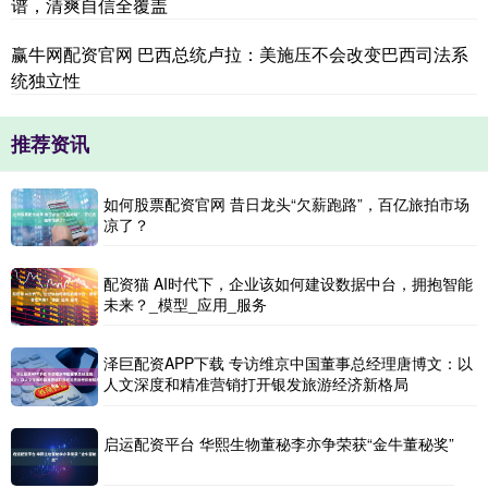
谱，清爽自信全覆盖
赢牛网配资官网 巴西总统卢拉：美施压不会改变巴西司法系
统独立性
推荐资讯
如何股票配资官网 昔日龙头“欠薪跑路”，百亿旅拍市场
凉了？
配资猫 AI时代下，企业该如何建设数据中台，拥抱智能
未来？_模型_应用_服务
泽巨配资APP下载 专访维京中国董事总经理唐博文：以
人文深度和精准营销打开银发旅游经济新格局
启运配资平台 华熙生物董秘李亦争荣获“金牛董秘奖”